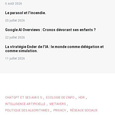
6 août 2026
Le parasol et l’incendie.
25 juillet 2026
Google AI Overviews : Cronos dévorant ses enfants ?
22 juillet 2026
La stratégie Ender de l’IA : le monde comme délégation et
comme simulation.
11 juillet 2026
CHATGPT ET SES AMI.E.S
,
ECOLOGIE DE L'INFO
,
HDR
,
INTELLIGENCE ARTIFICIELLE
,
METAVERS
,
POLITIQUE DES ALGORITHMES
,
PRIVACY
,
RÉSEAUX SOCIAUX