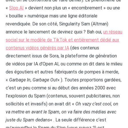
«
Slop AI
» devient non plus un « encombrement » ou une
« bouillie » numérique mais une ligne éditoriale
revendiquée. De son côté, Singularity Sam (Altman)
annonce le lancement de devinez quoi ? Bah oui,
un réseau
social sur le modèle de TikTok et entièrement dédié aux
contenus vidéos générés par IA
(des contenus
directement issus de Sora, la plateforme de génération
de vidéos par IA d’Open AI, ou comme on dit dans le milieu
des égoutiers et autres fabriquants de pompes à merde,
«
Garbage In, Garbage Out
« ). Toutes proportions gardées,
c’est un peu comme si au début des années 2000 avec
l’explosion du Spam (contenus, souvent publicitaires, non
sollicités et invasifs) on avait dit «
Oh vazy c’est cool, on
va mettre en avant le Spam, on va faire des médias avec
juste du Spam dedans
« . La seule différence c’est
qu’aujourd’hui le Spam du Slop (vous suivez ?) est