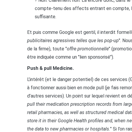
? Non. Clairement non. Là encore donc, dans le
compte-tenu des affects entrant en compte, la 
suffisante.
Et puis comme Google est gentil, il interdit formell
publicitaires agressives telles que les pop-up
". Nou
de la firme), toute "
offre promotionnelle
" (promotio
être indiquée comme un "lien sponsorisé").
Push & pull Medicine.
L’intérêt (et le danger potentiel) de ces services 
à fonctionner aussi bien en mode pull (je fais rem
d’autres services). Un point sur lequel revient en dé
pull their medication prescription records from larg
retail pharmacies, as well as structured medical d
store it in their Google Health profiles and, when n
the data to new pharmacies or hospitals.
" Si l’on r