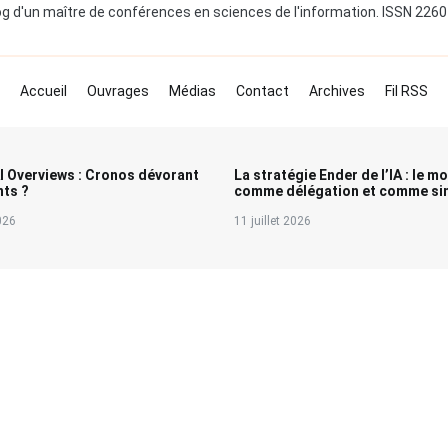
og d'un maître de conférences en sciences de l'information. ISSN 226
Accueil
Ouvrages
Médias
Contact
Archives
Fil RSS
I Overviews : Cronos dévorant
La stratégie Ender de l’IA : le m
nts ?
comme délégation et comme sim
2026
11 juillet 2026