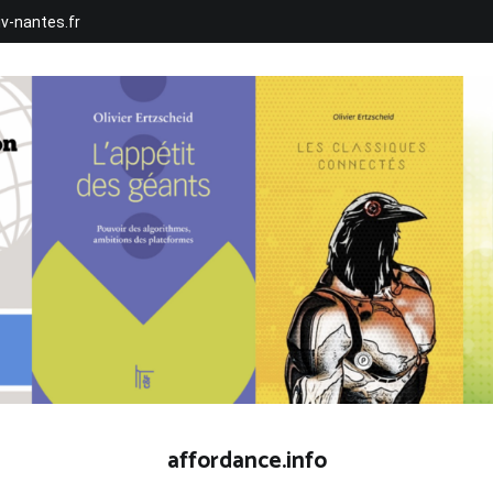
iv-nantes.fr
affordance.info