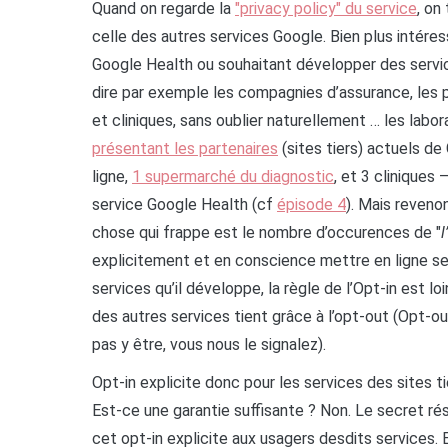
Quand on regarde la
"privacy policy" du service
, on
celle des autres services Google. Bien plus intére
Google Health ou souhaitant développer des service
dire par exemple les compagnies d’assurance, les p
et cliniques, sans oublier naturellement … les labo
présentant les partenaires
(sites tiers) actuels d
ligne,
1 supermarché du diagnostic
, et 3 cliniques
service Google Health (cf
épisode 4
). Mais reveno
chose qui frappe est le nombre d’occurences de "
l
explicitement et en conscience mettre en ligne s
services qu’il développe, la règle de l’Opt-in est loi
des autres services tient grâce à l’opt-out (Opt-ou
pas y être, vous nous le signalez).
Opt-in explicite donc pour les services des sites ti
Est-ce une garantie suffisante ? Non. Le secret ré
cet opt-in explicite aux usagers desdits services. 