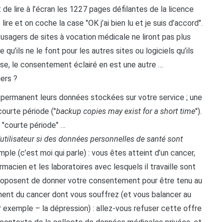
it de lire à l’écran les 1227 pages défilantes de la licence
 lire et on coche la case "OK j’ai bien lu et je suis d’accord".
es usagers de sites à vocation médicale ne liront pas plus
 qu’ils ne le font pour les autres sites ou logiciels qu’ils
chose, le consentement éclairé en est une autre …
iers ?
re permanent leurs données stockées sur votre service ; une
ourte période ("
backup copies may exist for a short time
").
 "courte période" …
’utilisateur si des données personnelles de santé sont
mple (c’est moi qui parle) : vous êtes atteint d’un cancer,
macien et les laboratoires avec lesquels il travaille sont
 proposent de donner votre consentement pour être tenu au
ment du cancer dont vous souffrez (et vous balancer au
ar exemple – la dépression) : allez-vous refuser cette offre