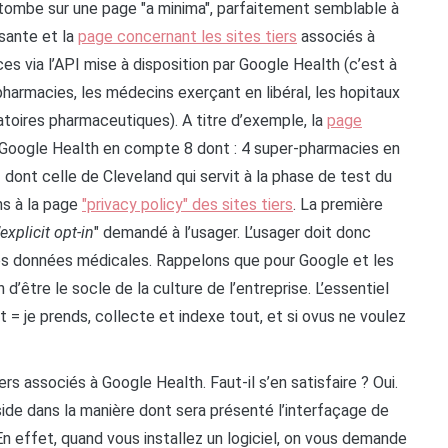
 tombe sur une page "a minima", parfaitement semblable à
ssante et la
page concernant les sites tiers
associés à
s via l’API mise à disposition par Google Health (c’est à
harmacies, les médecins exerçant en libéral, les hopitaux
ratoires pharmaceutiques). A titre d’exemple, la
page
e Google Health en compte 8 dont : 4 super-pharmacies en
 – dont celle de Cleveland qui servit à la phase de test du
ns à la page
"privacy policy" des sites tiers
. La première
’explicit opt-in
" demandé à l’usager. L’usager doit donc
es données médicales. Rappelons que pour Google et les
n d’être le socle de la culture de l’entreprise. L’essentiel
t = je prends, collecte et indexe tout, et si ovus ne voulez
ers associés à Google Health. Faut-il s’en satisfaire ? Oui.
side dans la manière dont sera présenté l’interfaçage de
En effet, quand vous installez un logiciel, on vous demande