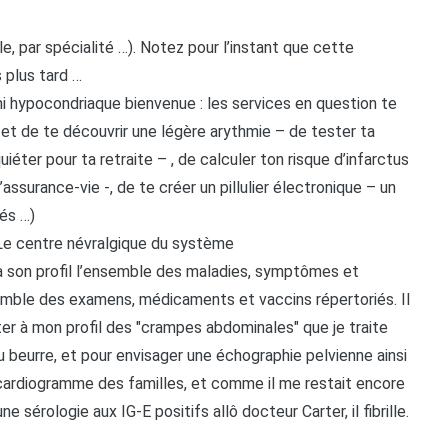
le, par spécialité …). Notez pour l’instant que cette
s plus tard …
mi hypocondriaque bienvenue : les services en question te
et de te découvrir une légère arythmie – de tester ta
iéter pour ta retraite – , de calculer ton risque d’infarctus
ssurance-vie -, de te créer un pillulier électronique – un
tés …)
Le centre névralgique du système
à son profil l’ensemble des maladies, symptômes et
nsemble des examens, médicaments et vaccins répertoriés. Il
ter à mon profil des "crampes abdominales" que je traite
 au beurre, et pour envisager une échographie pelvienne ainsi
ocardiogramme des familles, et comme il me restait encore
 sérologie aux IG-E positifs allô docteur Carter, il fibrille.