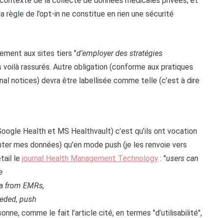
 contexte de la collecte de données médicales privées, et
règle de l’opt-in ne constitue en rien une sécurité
ement aux sites tiers "
d’employer des stratégies
s voilà rassurés. Autre obligation (conforme aux pratiques
nal notices) devra être labellisée comme telle (c’est à dire
(Google Health et MS Healthvault) c’est qu’ils ont vocation
onter mes données) qu’en mode push (je les renvoie vers
tail le
journal Health Management Technology
: "
users can
e
ata from EMRs,
eeded, push
aisonne, comme le fait l’article cité, en termes "d’utilisabilité",