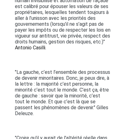
humain invisibilisé et automation de façade
est calibré pour épouser les valeurs de ses
propriétaires, lesquelles tendent toujours à
aller à l’unisson avec les priorités des
gouvernements (lorsqu’il ne s’agit pas de
payer les impôts ou de respecter les lois en
vigueur sur antitrust, vie privée, respect des
droits humains, gestion des risques, etc.)"
Antonio Casilli.
"La gauche, c’est l’ensemble des processus
de devenir minoritaires. Donc, je peux dire, à
la lettre : la majorité c’est personne, la
minorité c’est tout le monde. C’est ça, être
de gauche : savoir que la minorité, c’est
tout le monde. Et que c’est là que se
passent les phénomènes de devenir." Gilles
Deleuze.
"Croire qu'il y aurait de l'altérité réelle dans