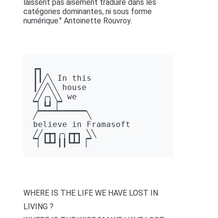
laissent pas aisément traduire dans les
catégories dominantes, ni sous forme
numérique." Antoinette Rouvroy.
┏┓ 

┃┃╱╲ In this 

┃╱╱╲╲ house 

╱╱╭╮╲╲ we 

▔▏┗┛▕▔  

╱▔▔▔▔▔▔▔▔▔▔╲ 

believe in Framasoft

╱╱┏┳┓╭╮┏┳┓ ╲╲ 

▔▏┗┻┛┃┃┗┻┛▕▔
WHERE IS THE LIFE WE HAVE LOST IN
LIVING ?