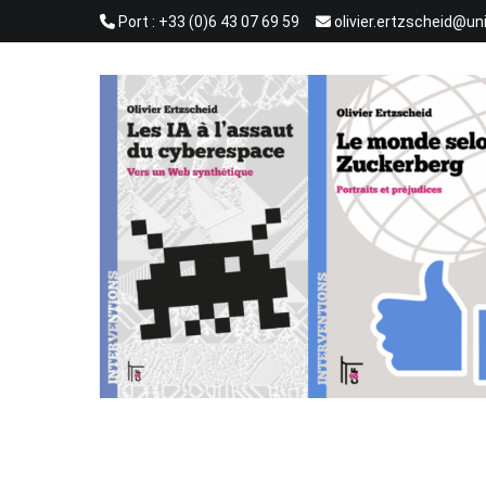
Aller
Port : +33 (0)6 43 07 69 59
olivier.ertzscheid@un
au
contenu