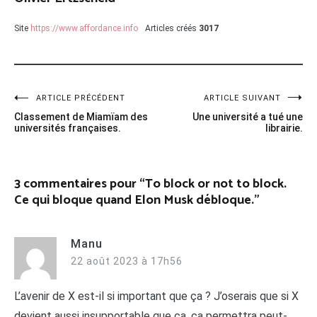
Site
https://www.affordance.info
Articles créés
3017
Navigation
ARTICLE PRÉCÉDENT
ARTICLE SUIVANT
Classement de Miamïam des
Une université a tué une
de
universités françaises.
librairie.
l’article
3 commentaires pour “
To block or not to block.
Ce qui bloque quand Elon Musk débloque.
”
Manu
22 août 2023 à 17h56
L’avenir de X est-il si important que ça ? J’oserais que si X
devient aussi insupportable que ça, ça permettra peut-