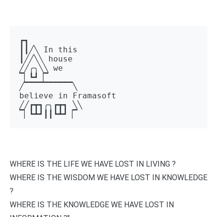
┏┓ 

┃┃╱╲ In this 

┃╱╱╲╲ house 

╱╱╭╮╲╲ we 

▔▏┗┛▕▔  

╱▔▔▔▔▔▔▔▔▔▔╲ 

believe in Framasoft

╱╱┏┳┓╭╮┏┳┓ ╲╲ 

▔▏┗┻┛┃┃┗┻┛▕▔
WHERE IS THE LIFE WE HAVE LOST IN LIVING ?
WHERE IS THE WISDOM WE HAVE LOST IN KNOWLEDGE
?
WHERE IS THE KNOWLEDGE WE HAVE LOST IN